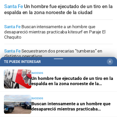
Santa Fe
Un hombre fue ejecutado de un tiro en la
espalda en la zona noroeste de la ciudad
Santa Fe
Buscan intensamente a un hombre que
desapareció mientras practicaba kitesurf en Paraje El
Chaquito
Santa Fe
Secuestraron dos precarias “tumberas” en
distintos operativos
TE PUEDE INTERESAR
✕
Investigación en curso
"No hubo violencia, tuve un brote":
SUCESOS
Candela Arizaga amplió su declaración y desligó a
Un hombre fue ejecutado de un tiro en la
Facundo Moyano
espalda en la zona noroeste de la
ciudad
Presuntos ladrones
La PDI detuvo a dos jóvenes por
SUCESOS
hurtos reiterados en Santa Fe
Buscan intensamente a un hombre que
desapareció mientras practicaba
kitesurf en Paraje El Chaquito