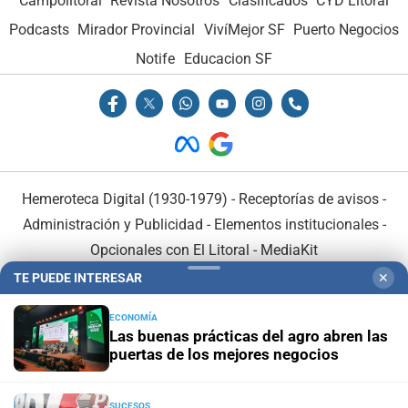
Campolitoral
Revista Nosotros
Clasificados
CYD Litoral
Podcasts
Mirador Provincial
VivíMejor SF
Puerto Negocios
Notife
Educacion SF
Hemeroteca Digital (1930-1979)
-
Receptorías de avisos
-
Administración y Publicidad
-
Elementos institucionales
-
Opcionales con El Litoral
-
MediaKit
TE PUEDE INTERESAR
✕
El Litoral es miembro de:
ECONOMÍA
Las buenas prácticas del agro abren las
puertas de los mejores negocios
SUCESOS