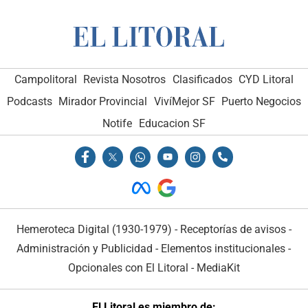
Campolitoral
Revista Nosotros
Clasificados
CYD Litoral
Podcasts
Mirador Provincial
VivíMejor SF
Puerto Negocios
Notife
Educacion SF
Hemeroteca Digital (1930-1979)
-
Receptorías de avisos
-
Administración y Publicidad
-
Elementos institucionales
-
Opcionales con El Litoral
-
MediaKit
El Litoral es miembro de: