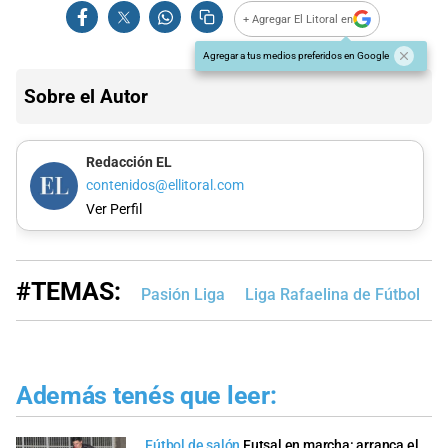
+ Agregar El Litoral en
Agregar a tus medios preferidos en Google
Sobre el Autor
Redacción EL
contenidos@ellitoral.com
Ver Perfil
#TEMAS:
Pasión Liga
Liga Rafaelina de Fútbol
L
Además tenés que leer:
Fútbol de salón
Futsal en marcha: arranca el