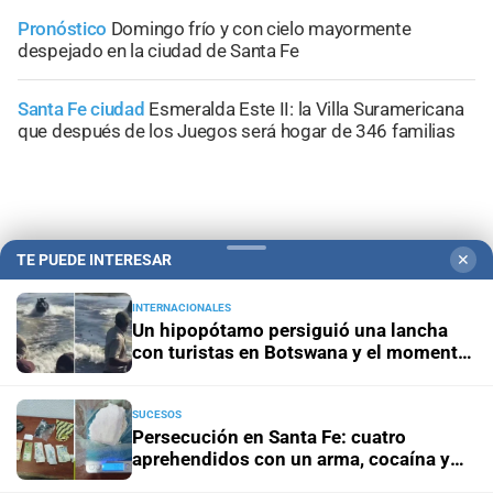
Pronóstico
Domingo frío y con cielo mayormente
despejado en la ciudad de Santa Fe
Santa Fe ciudad
Esmeralda Este II: la Villa Suramericana
que después de los Juegos será hogar de 346 familias
TE PUEDE INTERESAR
✕
+
Sucesos
INTERNACIONALES
Un hipopótamo persiguió una lancha
con turistas en Botswana y el momento
quedó grabado en video
SUCESOS
Persecución en Santa Fe: cuatro
aprehendidos con un arma, cocaína y
dinero