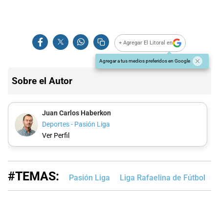
+ Agregar El Litoral en
Agregar a tus medios preferidos en Google
Sobre el Autor
Juan Carlos Haberkon
Deportes - Pasión Liga
Ver Perfil
#TEMAS:
Pasión Liga
Liga Rafaelina de Fútbol
L