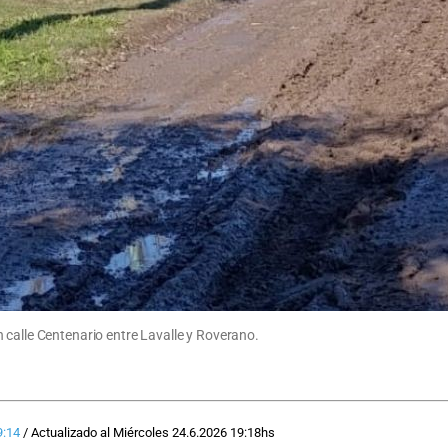
 calle Centenario entre Lavalle y Roverano.
9:14
/
Actualizado al
Miércoles 24.6.2026
19:18
hs