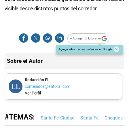
visible desde distintos puntos del corredor.
+ Agregar El Litoral en
Agregar a tus medios preferidos en Google
Sobre el Autor
Redacción EL
contenidos@ellitoral.com
Ver Perfil
#TEMAS:
Santa Fe Ciudad
Santa Fe
Choques en