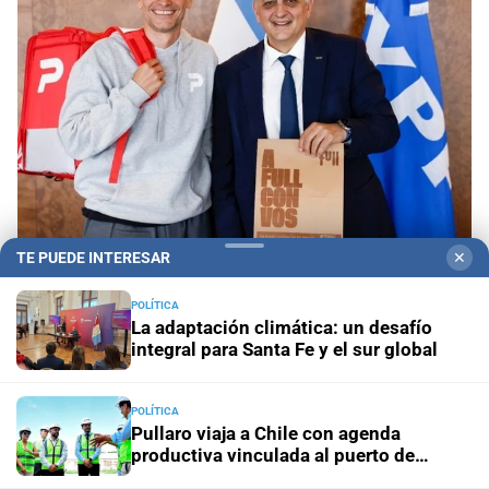
TE PUEDE INTERESAR
✕
Alianza comercial
YPF y PedidosYa fortalecen la
presencia de Full en el principal ecosistema de
POLÍTICA
delivery del país
La adaptación climática: un desafío
integral para Santa Fe y el sur global
Propiedad privada y derechos
Fiscalías ambientales
cuestionan la reforma por su posible regresión en
POLÍTICA
materia ambiental
Pullaro viaja a Chile con agenda
productiva vinculada al puerto de
Rosario
El diario cumple 108 años
10 hechos que marcaron la