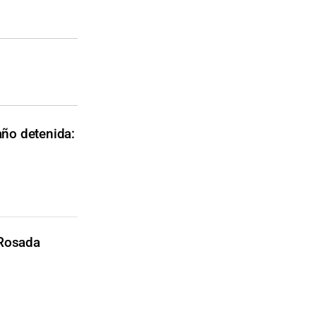
año detenida:
 Rosada