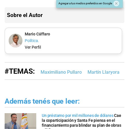
Agregar a tus medios preferidos en Google
Sobre el Autor
Mario Cáffaro
Política.
Ver Perfil
#TEMAS:
Maximiliano Pullaro
Martín Llaryora
C
Además tenés que leer:
Un préstamo por mil millones de dólares
Cae
la coparticipación y Santa Fe piensa en el
financiamiento para blindar su plan de obras