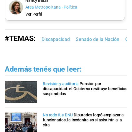
Nancy Balza
Área Metropolitana - Política
Ver Perfil
#TEMAS:
Discapacidad
Senado de la Nación
Cá
Además tenés que leer:
Revisión y auditoría
Pensión por
discapacidad: el Gobierno restituye beneficios
suspendidos
No todo fue DNU
Diputados logró emplazar a
funcionarios, la incógnita es si asistirán a la
cita