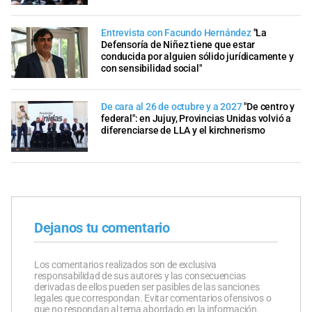
Entrevista con Facundo Hernández
"La
Defensoría de Niñez tiene que estar
conducida por alguien sólido jurídicamente y
con sensibilidad social"
De cara al 26 de octubre y a 2027
"De centro y
federal": en Jujuy, Provincias Unidas volvió a
diferenciarse de LLA y el kirchnerismo
Dejanos tu comentario
Los comentarios realizados son de exclusiva
responsabilidad de sus autores y las consecuencias
derivadas de ellos pueden ser pasibles de las sanciones
legales que correspondan. Evitar comentarios ofensivos o
que no respondan al tema abordado en la información.