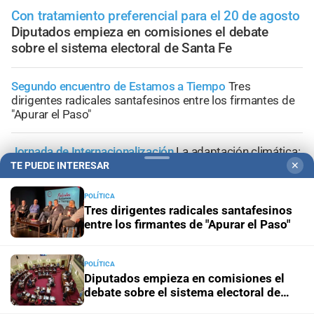
Con tratamiento preferencial para el 20 de agosto
Diputados empieza en comisiones el debate
sobre el sistema electoral de Santa Fe
Segundo encuentro de Estamos a Tiempo
Tres
dirigentes radicales santafesinos entre los firmantes de
"Apurar el Paso"
Jornada de Internacionalización
La adaptación climática:
un desafío integral para Santa Fe y el sur global
TE PUEDE INTERESAR
✕
POLÍTICA
Lo confirmó Coudannes
Pullaro viaja a Chile con agenda
Tres dirigentes radicales santafesinos
productiva vinculada al puerto de Rosario
entre los firmantes de "Apurar el Paso"
Proyecto de Losada
Contundente rechazo del
POLÍTICA
radicalismo nacional al dictamen sobre falsas denuncias
Diputados empieza en comisiones el
debate sobre el sistema electoral de
Santa Fe