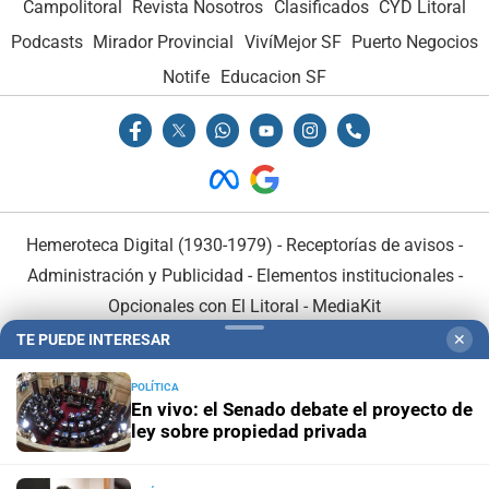
Campolitoral
Revista Nosotros
Clasificados
CYD Litoral
Podcasts
Mirador Provincial
VivíMejor SF
Puerto Negocios
Notife
Educacion SF
Hemeroteca Digital (1930-1979)
-
Receptorías de avisos
-
Administración y Publicidad
-
Elementos institucionales
-
Opcionales con El Litoral
-
MediaKit
TE PUEDE INTERESAR
✕
El Litoral es miembro de:
POLÍTICA
En vivo: el Senado debate el proyecto de
ley sobre propiedad privada