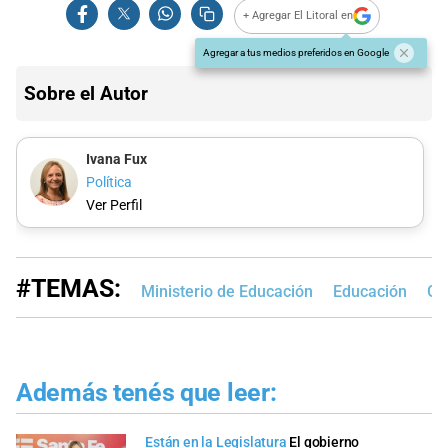
+ Agregar El Litoral en
Agregar a tus medios preferidos en Google
Sobre el Autor
Ivana Fux
Política
Ver Perfil
#TEMAS:
Ministerio de Educación
Educación
Go
Además tenés que leer:
Están en la Legislatura
El gobierno