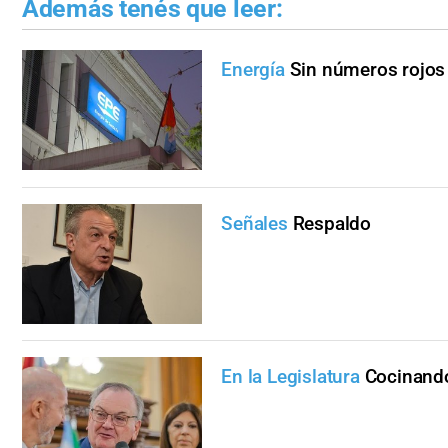
Además tenés que leer:
Energía
Sin números rojos
Señales
Respaldo
En la Legislatura
Cocinando