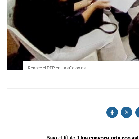
Renace el PDP en Las Colonias
Bajo el título
"Una convocatoria con valo