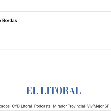
e Bordas
icados
CYD Litoral
Podcasts
Mirador Provincial
VivíMejor SF