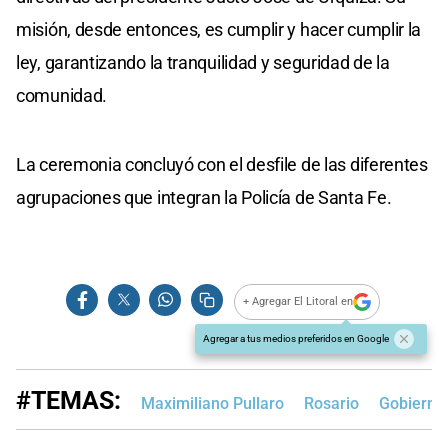
misión, desde entonces, es cumplir y hacer cumplir la
ley, garantizando la tranquilidad y seguridad de la
comunidad.
La ceremonia concluyó con el desfile de las diferentes
agrupaciones que integran la Policía de Santa Fe.
+ Agregar El Litoral en
Agregar a tus medios preferidos en Google
#TEMAS:
Maximiliano Pullaro
Rosario
Gobierno 