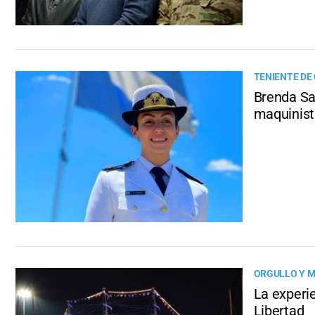
TENIENTE DE
Brenda Sa
maquinist
ORGULLO Y M
La experie
Libertad