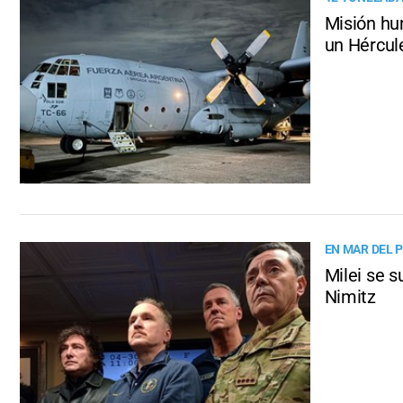
Misión hum
un Hércul
EN MAR DEL 
Milei se 
Nimitz