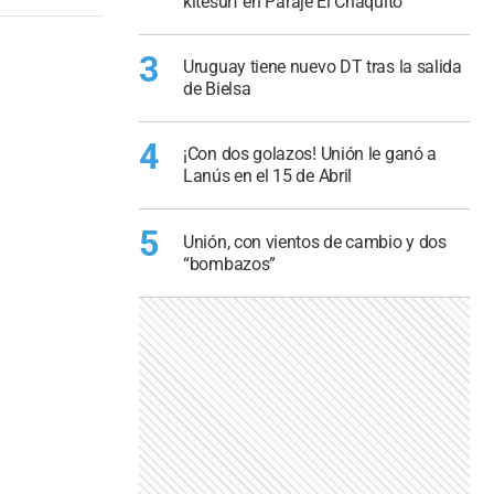
kitesurf en Paraje El Chaquito
3
Uruguay tiene nuevo DT tras la salida
de Bielsa
4
¡Con dos golazos! Unión le ganó a
Lanús en el 15 de Abril
5
Unión, con vientos de cambio y dos
“bombazos”