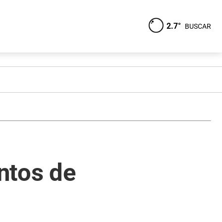
2.7°
BUSCAR
ntos de