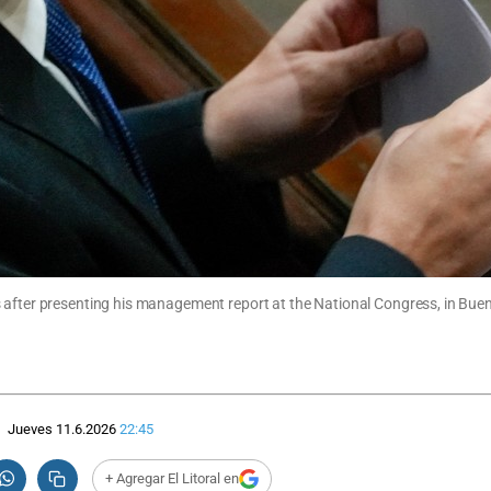
s after presenting his management report at the National Congress, in Bue
Jueves 11.6.2026
22:45
+ Agregar El Litoral en