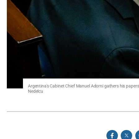
Argentina's Cabinet Chief Manuel Adorni gathers his paper
Nedelcu