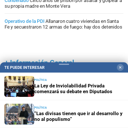
Condenado
Cinco años de prisión por asaltar y golpear a
su propia madre en Monte Vera
Operativo de la PDI
Allanaron cuatro viviendas en Santa
Fe y secuestraron 12 armas de fuego: hay dos detenidos
+
Información General
TE PUEDE INTERESAR
✕
POLÍTICA
La Ley de Inviolabilidad Privada
comenzará su debate en Diputados
POLÍTICA
“Las divisas tienen que ir al desarrollo y
no al populismo”