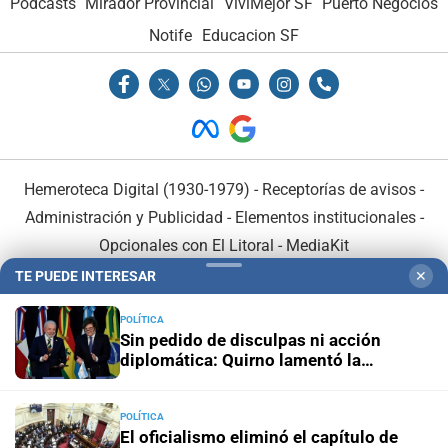
Podcasts
Mirador Provincial
VivíMejor SF
Puerto Negocios
Notife
Educacion SF
Hemeroteca Digital (1930-1979)
-
Receptorías de avisos
-
Administración y Publicidad
-
Elementos institucionales
-
Opcionales con El Litoral
-
MediaKit
TE PUEDE INTERESAR
✕
El Litoral es miembro de:
POLÍTICA
Sin pedido de disculpas ni acción
diplomática: Quirno lamentó la
“decisión unilateral de Brasil”
POLÍTICA
En Asociación con:
El oficialismo eliminó el capítulo de