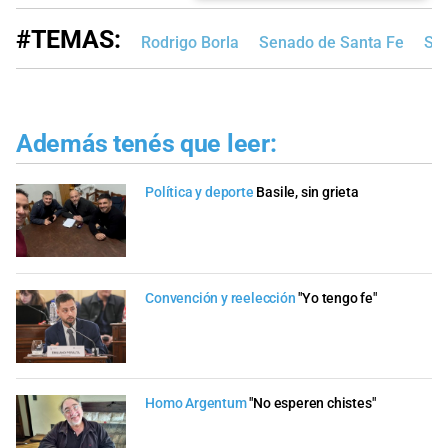
#TEMAS:
Rodrigo Borla
Senado de Santa Fe
San
Además tenés que leer:
Política y deporte
Basile, sin grieta
Convención y reelección
"Yo tengo fe"
Homo Argentum
"No esperen chistes"