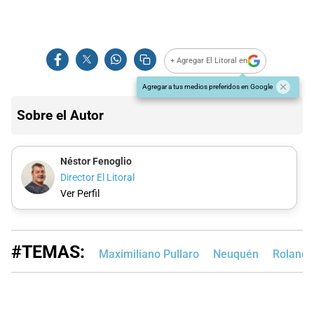
+ Agregar El Litoral en
Agregar a tus medios preferidos en Google
Sobre el Autor
Néstor Fenoglio
Director El Litoral
Ver Perfil
#TEMAS:
Maximiliano Pullaro
Neuquén
Rolando