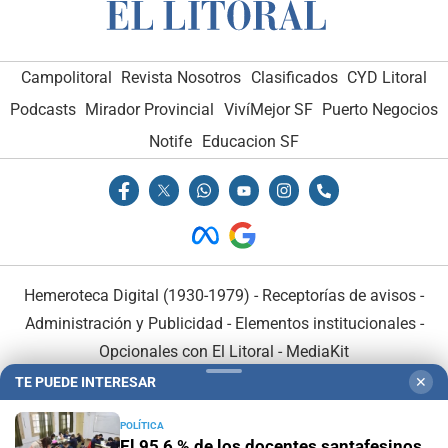
Campolitoral
Revista Nosotros
Clasificados
CYD Litoral
Podcasts
Mirador Provincial
VivíMejor SF
Puerto Negocios
Notife
Educacion SF
Hemeroteca Digital (1930-1979)
-
Receptorías de avisos
-
Administración y Publicidad
-
Elementos institucionales
-
Opcionales con El Litoral
-
MediaKit
TE PUEDE INTERESAR
✕
El Litoral es miembro de:
POLÍTICA
El 95,6 % de los docentes santafesinos