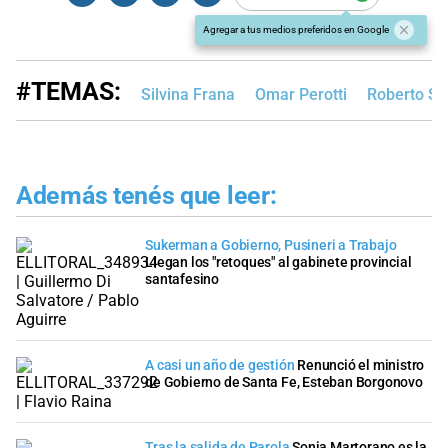
Agregar a tus medios preferidos en Google
#TEMAS:
Silvina Frana
Omar Perotti
Roberto S
Además tenés que leer:
Sukerman a Gobierno, Pusineri a Trabajo
Llegan los "retoques" al gabinete provincial
santafesino
A casi un año de gestión
Renunció el ministro
de Gobierno de Santa Fe, Esteban Borgonovo
Tras la salida de Parola
Sonia Martorano es la