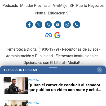
Podcasts
Mirador Provincial
VivíMejor SF
Puerto Negocios
Notife
Educacion SF
Hemeroteca Digital (1930-1979)
-
Receptorías de avisos
-
Administración y Publicidad
-
Elementos institucionales
-
Opcionales con El Litoral
-
MediaKit
TE PUEDE INTERESAR
✕
El Litoral es miembro de:
POLÍTICA
Quitan el carnet de conducir al senador
que publicó un video con mate y celular
al volante
POLÍTICA