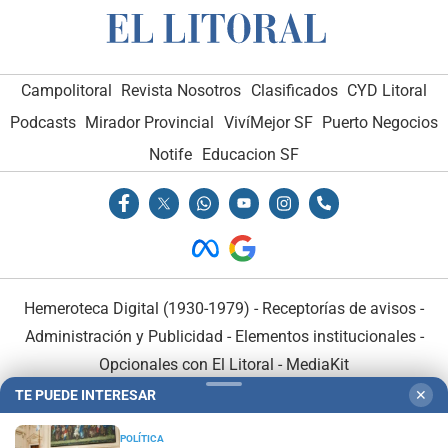
Campolitoral
Revista Nosotros
Clasificados
CYD Litoral
Podcasts
Mirador Provincial
VivíMejor SF
Puerto Negocios
Notife
Educacion SF
Hemeroteca Digital (1930-1979)
-
Receptorías de avisos
-
Administración y Publicidad
-
Elementos institucionales
-
Opcionales con El Litoral
-
MediaKit
TE PUEDE INTERESAR
✕
El Litoral es miembro de:
POLÍTICA