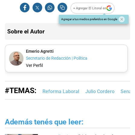
+ Agregar El Litoral en
Agregar a tus medios preferidos en Google
Sobre el Autor
Emerio Agretti
Secretario de Redacción | Política
Ver Perfil
#TEMAS:
Reforma Laboral
Julio Cordero
Senado
Además tenés que leer: