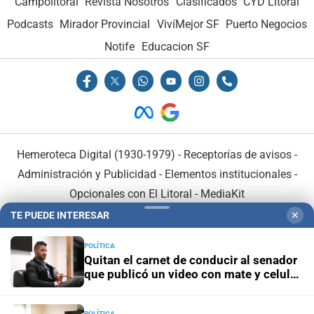
Campolitoral
Revista Nosotros
Clasificados
CYD Litoral
Podcasts
Mirador Provincial
VivíMejor SF
Puerto Negocios
Notife
Educacion SF
Hemeroteca Digital (1930-1979)
-
Receptorías de avisos
-
Administración y Publicidad
-
Elementos institucionales
-
Opcionales con El Litoral
-
MediaKit
TE PUEDE INTERESAR
✕
El Litoral es miembro de:
POLÍTICA
Quitan el carnet de conducir al senador
que publicó un video con mate y celular
al volante
POLÍTICA