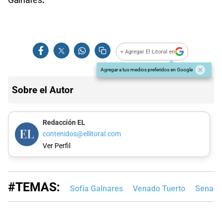
+ Agregar El Litoral en
Agregar a tus medios preferidos en Google
Sobre el Autor
Redacción EL
contenidos@ellitoral.com
Ver Perfil
#TEMAS:
Sofía Galnares
Venado Tuerto
Senado