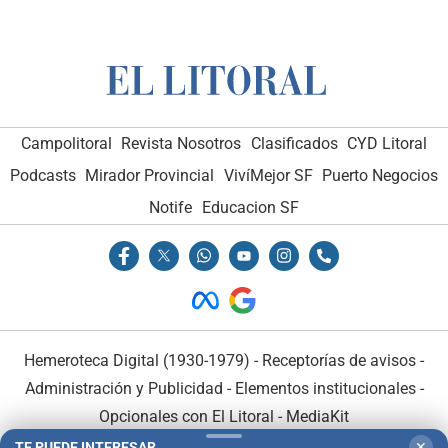
Campolitoral
Revista Nosotros
Clasificados
CYD Litoral
Podcasts
Mirador Provincial
VivíMejor SF
Puerto Negocios
Notife
Educacion SF
Hemeroteca Digital (1930-1979)
-
Receptorías de avisos
-
Administración y Publicidad
-
Elementos institucionales
-
Opcionales con El Litoral
-
MediaKit
TE PUEDE INTERESAR
✕