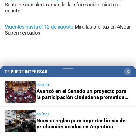
Santa Fe con alerta amarilla; la información minuto a
minuto
Vigentes hasta el 12 de agosto
Mirá las ofertas en Alvear
Supermercados
TE PUEDE INTERESAR
✕
POLÍTICA
Avanzó en el Senado un proyecto para
la participación ciudadana prometida
por la Reforma 2025
POLÍTICA
Nuevas reglas para importar líneas de
Campolitoral
Revista Nosotros
Clasificados
CYD Litoral
producción usadas en Argentina
Podcasts
Mirador Provincial
VivíMejor SF
Puerto Negocios