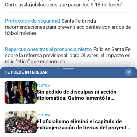
Corte avala jubilaciones que pasan los $ 18 millones"
Protocolos de seguridad
Santa Fe brinda
recomendaciones para prevenir accidentes con arcos de
fútbol móviles
Repercusiones tras el pronunciamiento
Fallo en Santa Fe
sobre la reforma previsional: para Olivares, el impacto es
más "ético" que económico
TE PUEDE INTERESAR
✕
POLÍTICA
Sin pedido de disculpas ni acción
diplomática: Quirno lamentó la
+
Área Metropolitana
“decisión unilateral de Brasil”
POLÍTICA
El oficialismo eliminó el capítulo de
extranjerización de tierras del proyecto
de propiedad privada