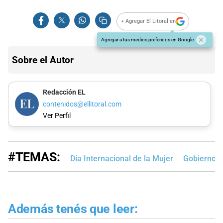
+ Agregar El Litoral en
Agregar a tus medios preferidos en Google
Sobre el Autor
Redacción EL
contenidos@ellitoral.com
Ver Perfil
#TEMAS:
Día Internacional de la Mujer
Gobierno n
Además tenés que leer: