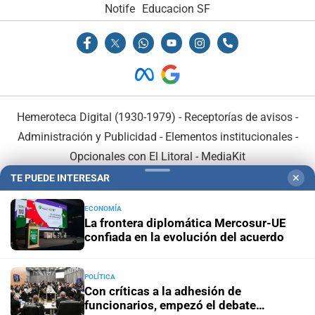
Notife
Educacion SF
Hemeroteca Digital (1930-1979)
-
Receptorías de avisos
-
Administración y Publicidad
-
Elementos institucionales
-
Opcionales con El Litoral
-
MediaKit
TE PUEDE INTERESAR
✕
El Litoral es miembro de:
ECONOMÍA
La frontera diplomática Mercosur-UE
confiada en la evolución del acuerdo
POLÍTICA
En Asociación con:
Con críticas a la adhesión de
funcionarios, empezó el debate