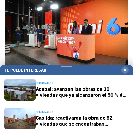
TE PUEDE INTERESAR
✕
REGIONALES
Más de 3.1 millones de cupones
Aniversario del
Acebal: avanzan las obras de 30
Quini 6: USD 3 millones y más de $4.350 millones
viviendas que ya alcanzaron el 50 % de
repartidos en premios
ejecución
REGIONALES
Sobre el Paraná
Así fueron las primeras pruebas de la
Casilda: reactivaron la obra de 52
nueva flota aérea para combatir incendios en Santa Fe
viviendas que se encontraban
paralizadas