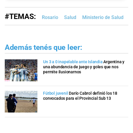
#TEMAS:
Rosario
Salud
Ministerio de Salud
I
Además tenés que leer:
Un 3 a 0 inapelable ante Islandia
Argentina y
una abundancia de juego y goles que nos
permite ilusionarnos
Fútbol juvenil
Darío Cabrol definió los 18
convocados para el Provincial Sub 13