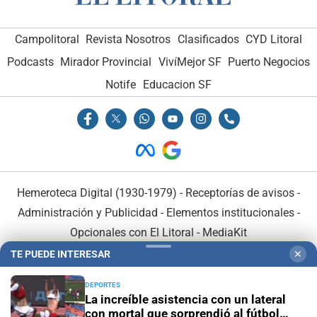
Campolitoral
Revista Nosotros
Clasificados
CYD Litoral
Podcasts
Mirador Provincial
VivíMejor SF
Puerto Negocios
Notife
Educacion SF
Hemeroteca Digital (1930-1979)
-
Receptorías de avisos
-
Administración y Publicidad
-
Elementos institucionales
-
Opcionales con El Litoral
-
MediaKit
TE PUEDE INTERESAR
✕
El Litoral es miembro de:
DEPORTES
La increíble asistencia con un lateral
con mortal que sorprendió al fútbol