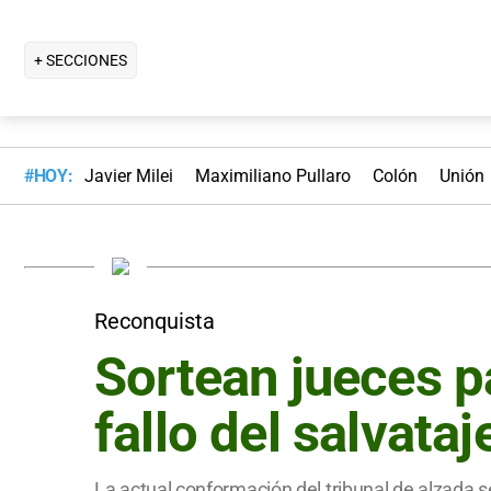
+ SECCIONES
#HOY:
Javier Milei
Maximiliano Pullaro
Colón
Unión
Reconquista
Sortean jueces pa
fallo del salvataj
La actual conformación del tribunal de alzada 