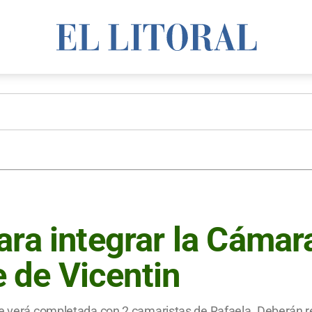
ra integrar la Cámara
e de Vicentin
se verá completada con 2 camaristas de Rafaela. Deberán r