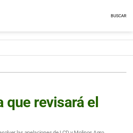
BUSCAR
 que revisará el
esolver las apelaciones de LCD y Molinos Agro.