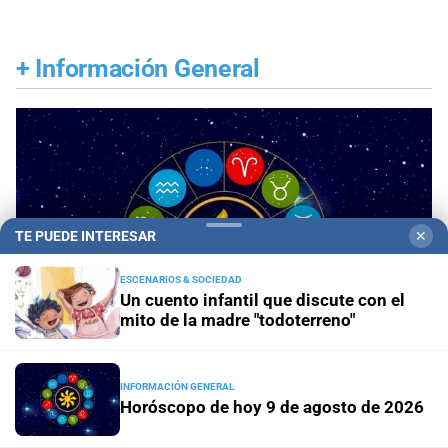
+
Información General
TE PUEDE INTERESAR
✕
ESCENARIOS & SOCIEDAD
Un cuento infantil que discute con el
mito de la madre "todoterreno"
INFORMACIÓN GENERAL
Horóscopo de hoy 9 de agosto de 2026
Panorama astrológico
Horóscopo de hoy 9 de
agosto de 2026