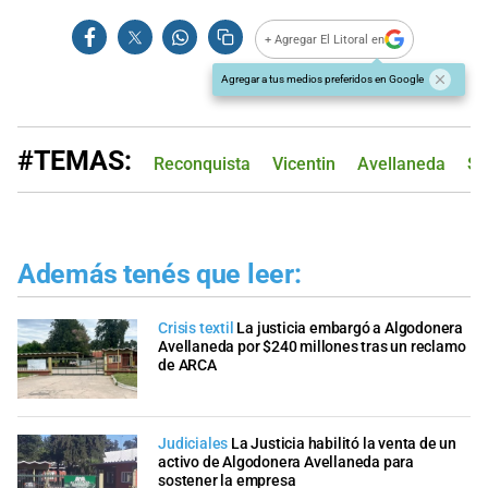
+ Agregar El Litoral en
Agregar a tus medios preferidos en Google
#TEMAS:
Reconquista
Vicentin
Avellaneda
Sa
Además tenés que leer:
Crisis textil
La justicia embargó a Algodonera
Avellaneda por $240 millones tras un reclamo
de ARCA
Judiciales
La Justicia habilitó la venta de un
activo de Algodonera Avellaneda para
sostener la empresa