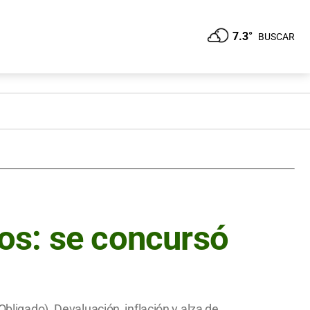
7.3°
BUSCAR
os: se concursó
Obligado). Devaluación, inflación y alza de