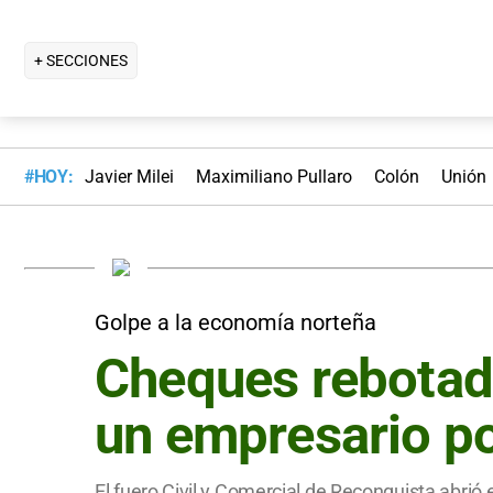
+ SECCIONES
#HOY:
Javier Milei
Maximiliano Pullaro
Colón
Unión
Golpe a la economía norteña
Cheques rebotad
un empresario po
El fuero Civil y Comercial de Reconquista abrió 