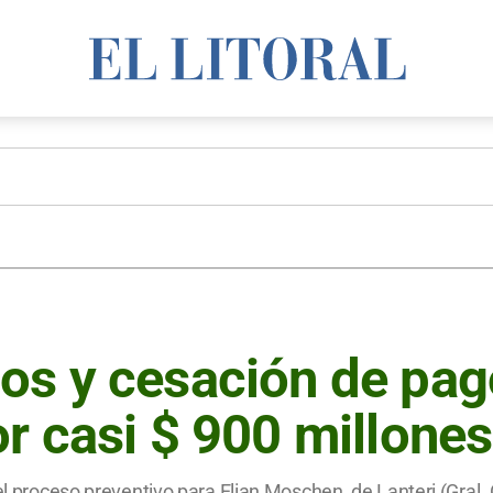
os y cesación de pag
r casi $ 900 millones
el proceso preventivo para Elian Moschen, de Lanteri (Gral. 