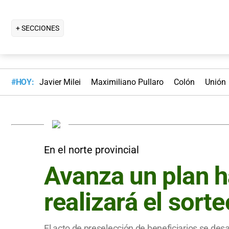
+ SECCIONES
#HOY:
Javier Milei
Maximiliano Pullaro
Colón
Unión
En el norte provincial
Avanza un plan h
realizará el sort
El acto de preselección de beneficiarios se des