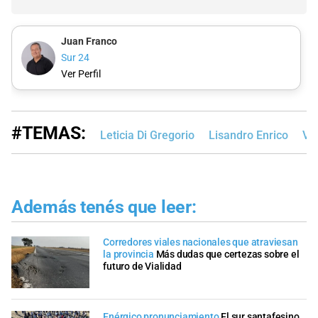
Juan Franco
Sur 24
Ver Perfil
#TEMAS:
Leticia Di Gregorio
Lisandro Enrico
Vi
Además tenés que leer:
Corredores viales nacionales que atraviesan
la provincia
Más dudas que certezas sobre el
futuro de Vialidad
Enérgico pronunciamiento
El sur santafesino