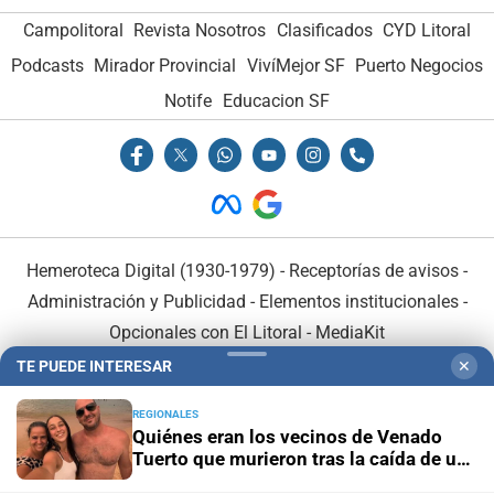
Campolitoral
Revista Nosotros
Clasificados
CYD Litoral
Podcasts
Mirador Provincial
VivíMejor SF
Puerto Negocios
Notife
Educacion SF
Hemeroteca Digital (1930-1979)
-
Receptorías de avisos
-
Administración y Publicidad
-
Elementos institucionales
-
Opcionales con El Litoral
-
MediaKit
TE PUEDE INTERESAR
✕
El Litoral es miembro de:
REGIONALES
Quiénes eran los vecinos de Venado
Tuerto que murieron tras la caída de un
árbol en Mendoza