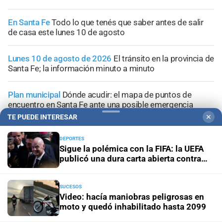
En Santa Fe
Todo lo que tenés que saber antes de salir
de casa este lunes 10 de agosto
Lunes 10 de agosto de 2026
El tránsito en la provincia de
Santa Fe; la información minuto a minuto
Plan municipal
Dónde acudir: el mapa de puntos de
encuentro en Santa Fe ante una posible emergencia
hídrica
TE PUEDE INTERESAR
✕
Pronóstico
Lunes frío con 5°C de mínima y una jornada
DEPORTES
Sigue la polémica con la FIFA: la UEFA
que tendrá nubosidad variable en la ciudad de Santa Fe
publicó una dura carta abierta contra
Infantino
SUCESOS
Video: hacía maniobras peligrosas en
moto y quedó inhabilitado hasta 2099
+
Sucesos