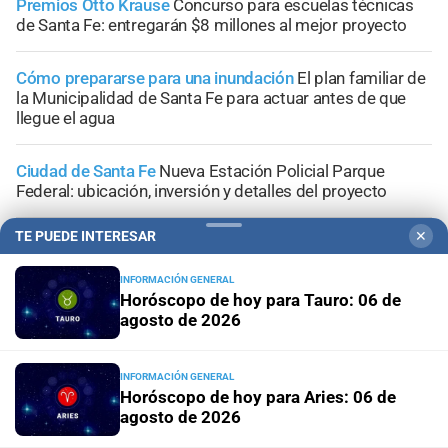
Premios Otto Krause
Concurso para escuelas técnicas
de Santa Fe: entregarán $8 millones al mejor proyecto
Cómo prepararse para una inundación
El plan familiar de
la Municipalidad de Santa Fe para actuar antes de que
llegue el agua
Ciudad de Santa Fe
Nueva Estación Policial Parque
Federal: ubicación, inversión y detalles del proyecto
TE PUEDE INTERESAR
✕
Ciudad de Santa Fe
La conmovedora colecta para hacer
el piso a la casita donde viven dos niñas con saturnismo
INFORMACIÓN GENERAL
Horóscopo de hoy para Tauro: 06 de
agosto de 2026
INFORMACIÓN GENERAL
+
Sucesos
Horóscopo de hoy para Aries: 06 de
agosto de 2026