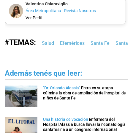
Valentina Chiaraviglio
Área Metropolitana - Revista Nosotros
Ver Perfil
#TEMAS:
Salud
Efemérides
Santa Fe
Santa F
Además tenés que leer:
"Dr. Orlando Alassia"
Entra en su etapa
cúlmine la obra de ampliación del hospital de
niños de Santa Fe
Una historia de vocación
Enfermera del
Hospital Alassia busca llevar la neonatología
santafesina a un congreso internacional