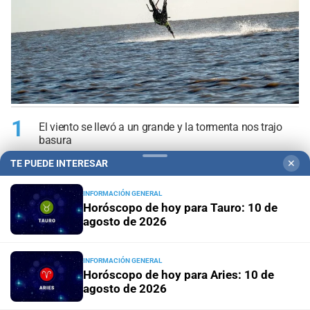
1
El viento se llevó a un grande y la tormenta nos trajo
basura
TE PUEDE INTERESAR
✕
2
Colón ganó ante San Telmo con gol de Lago
INFORMACIÓN GENERAL
Horóscopo de hoy para Tauro: 10 de
3
agosto de 2026
Un adolescente de 15 años fue hallado sin vida en los
piletones del Parque Garay
INFORMACIÓN GENERAL
4
Horóscopo de hoy para Aries: 10 de
Crimen en Chaco: qué determinó la pericia psiquiátrica
a Victoria Cantero
agosto de 2026