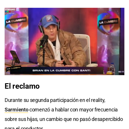
0
seconds
El
reclamo
of
0
seconds
Durante su segunda participación en el reality,
Sarmiento
comenzó a hablar con mayor frecuencia
sobre sus hijas, un cambio que no pasó desapercibido
para el conductor.