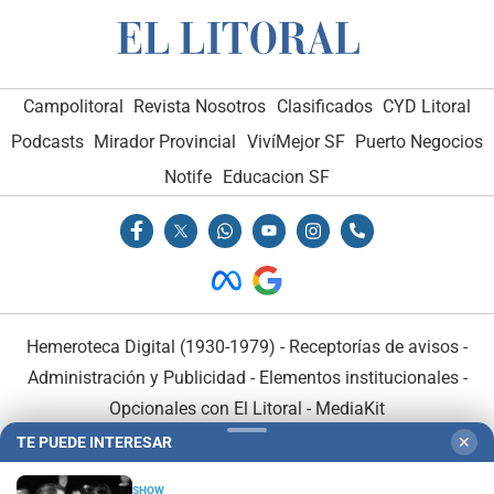
Campolitoral
Revista Nosotros
Clasificados
CYD Litoral
Podcasts
Mirador Provincial
VivíMejor SF
Puerto Negocios
Notife
Educacion SF
Hemeroteca Digital (1930-1979)
-
Receptorías de avisos
-
Administración y Publicidad
-
Elementos institucionales
-
Opcionales con El Litoral
-
MediaKit
TE PUEDE INTERESAR
✕
El Litoral es miembro de:
SHOW