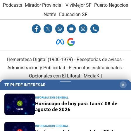
Podcasts
Mirador Provincial
VivíMejor SF
Puerto Negocios
Notife
Educacion SF
Hemeroteca Digital (1930-1979)
-
Receptorías de avisos
-
Administración y Publicidad
-
Elementos institucionales
-
Opcionales con El Litoral
-
MediaKit
TE PUEDE INTERESAR
✕
El Litoral es miembro de:
INFORMACIÓN GENERAL
Horóscopo de hoy para Tauro: 08 de
agosto de 2026
INFORMACIÓN GENERAL
En Asociación con: