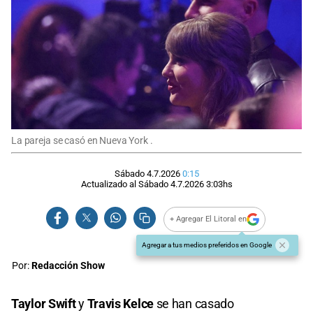
La pareja se casó en Nueva York .
Sábado 4.7.2026
0:15
Actualizado al
Sábado 4.7.2026
3:03
hs
+ Agregar El Litoral en
Agregar a tus medios preferidos en Google
Por:
Redacción Show
Taylor Swift
y
Travis Kelce
se han casado