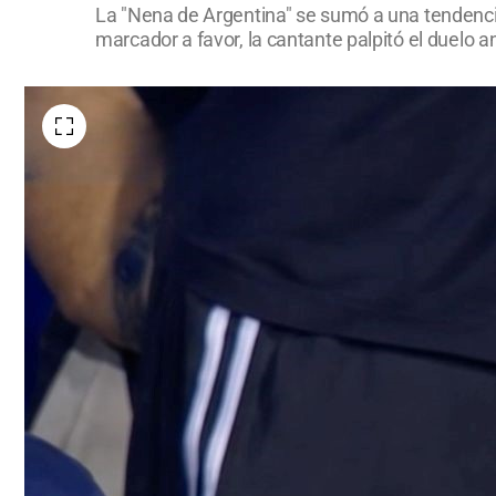
La "Nena de Argentina" se sumó a una tendencia 
marcador a favor, la cantante palpitó el duelo a