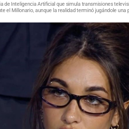
de Inteligencia Artificial que simula transmisiones televis
nte el Millonario, aunque la realidad terminó jugándole una 