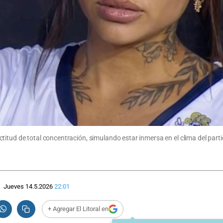
itud de total concentración, simulando estar inmersa en el clima del parti
Jueves 14.5.2026
22:01
+ Agregar El Litoral en