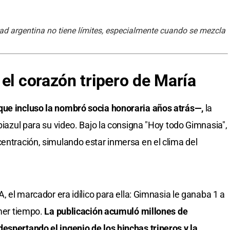
dad argentina no tiene límites, especialmente cuando se mezcla
el corazón tripero de María
que incluso la nombró socia honoraria años atrás—,
la
lbiazul para su video. Bajo la consigna "Hoy todo Gimnasia",
centración, simulando estar inmersa en el clima del
A, el marcador era idílico para ella: Gimnasia le ganaba 1 a
imer tiempo.
La publicación acumuló millones de
espertando el ingenio de los hinchas triperos y la