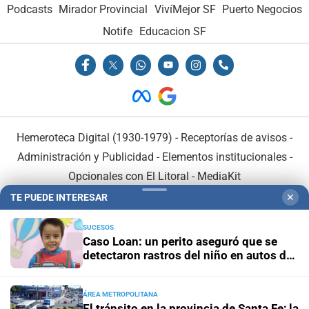
Podcasts
Mirador Provincial
VivíMejor SF
Puerto Negocios
Notife
Educacion SF
Hemeroteca Digital (1930-1979)
-
Receptorías de avisos
-
Administración y Publicidad
-
Elementos institucionales
-
Opcionales con El Litoral
-
MediaKit
TE PUEDE INTERESAR
✕
El Litoral es miembro de:
SUCESOS
Caso Loan: un perito aseguró que se
detectaron rastros del niño en autos de
los acusados
ÁREA METROPOLITANA
En Asociación con:
El tránsito en la provincia de Santa Fe; la