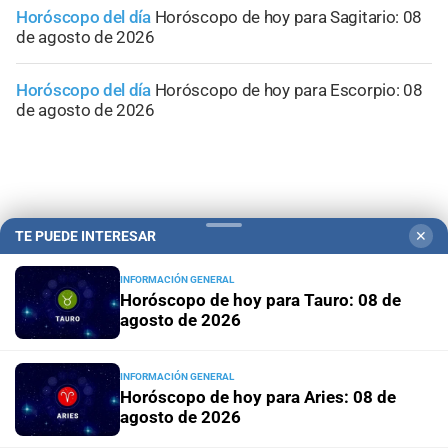
Horóscopo del día
Horóscopo de hoy para Sagitario: 08
de agosto de 2026
Horóscopo del día
Horóscopo de hoy para Escorpio: 08
de agosto de 2026
TE PUEDE INTERESAR
✕
INFORMACIÓN GENERAL
Horóscopo de hoy para Tauro: 08 de
agosto de 2026
INFORMACIÓN GENERAL
Horóscopo de hoy para Aries: 08 de
Campolitoral
Revista Nosotros
Clasificados
CYD Litoral
agosto de 2026
Podcasts
Mirador Provincial
VivíMejor SF
Puerto Negocios