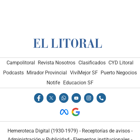
Campolitoral
Revista Nosotros
Clasificados
CYD Litoral
Podcasts
Mirador Provincial
VivíMejor SF
Puerto Negocios
Notife
Educacion SF
Hemeroteca Digital (1930-1979)
-
Receptorías de avisos
-
Administración y Publicidad
-
Elementos institucionales
-