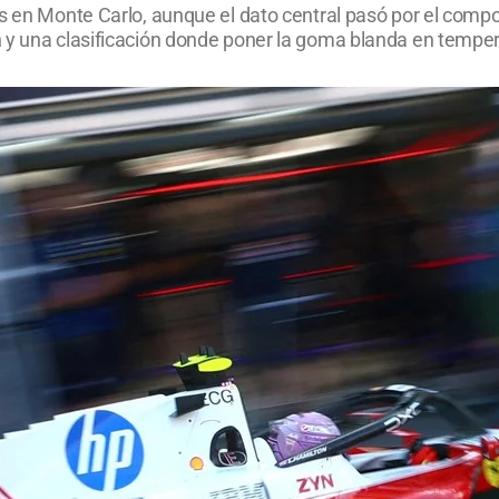
s en Monte Carlo, aunque el dato central pasó por el compor
n y una clasificación donde poner la goma blanda en tempe