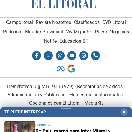
Campolitoral
Revista Nosotros
Clasificados
CYD Litoral
Podcasts
Mirador Provincial
VivíMejor SF
Puerto Negocios
Notife
Educacion SF
Hemeroteca Digital (1930-1979)
-
Receptorías de avisos
-
Administración y Publicidad
-
Elementos institucionales
-
Opcionales con El Litoral
-
MediaKit
TE PUEDE INTERESAR
✕
El Litoral es miembro de:
DEPORTES
De Paul marcó para Inter Miami y