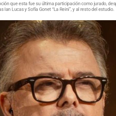
ón que esta fue su última participación como jurado, desp
 Ian Lucas y Sofía Gonet “La Reini”, y al resto del estudio.