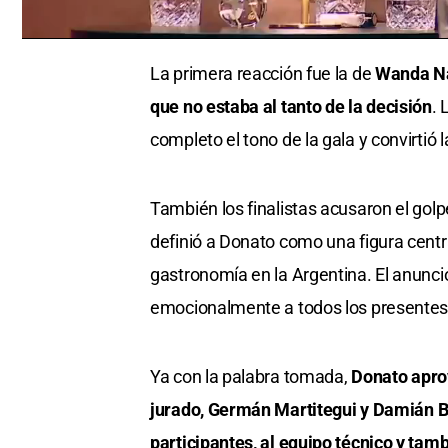
0
seconds
La primera reacción fue la de
Wanda N
of
0
que no estaba al tanto de la decisión
. 
seconds
Volume
0%
completo el tono de la gala y convirtió 
También los finalistas acusaron el golp
definió a Donato como una figura centra
gastronomía en la Argentina. El anuncio
emocionalmente a todos los presentes
Ya con la palabra tomada,
Donato apro
jurado, Germán Martitegui y Damián Bet
participantes, al equipo técnico y ta